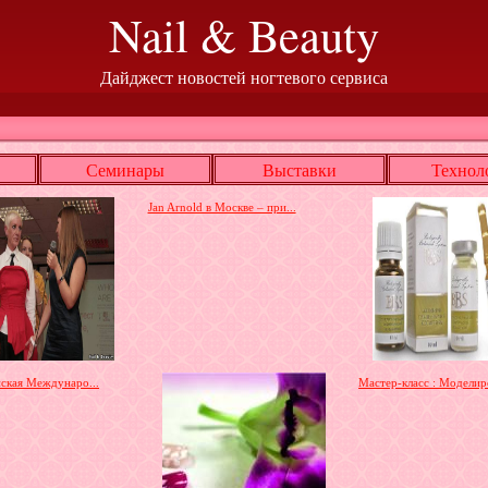
Nail & Beauty
Дайджест новостей ногтевого сервиса
Семинары
Выставки
Технол
Jan Arnold в Москве – при...
нская Междунаро...
Мастер-класс : Моделиро