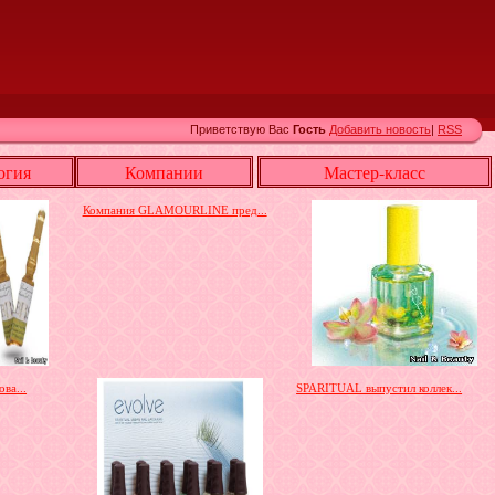
Приветствую Вас
Гость
Добавить новость
|
RSS
огия
Компании
Мастер-класс
Компания GLAMOURLINE пред...
ва...
SPARITUAL выпустил коллек...