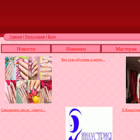
Главная
|
Регистрация
|
Вход
Новости
Новинки
Мастерам
Био гель обучение и матер...
Сквалановое масло - иммун...
X Казахста