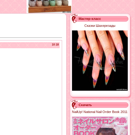
Мастер-класс
Сказки Шахерезады
10:18
Скачать
NailUp! National Nail Order Book 2011