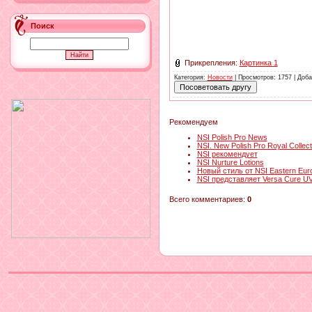
Поиск
Прикрепления
:
Картинка 1
Категория
:
Новости
|
Просмотров
: 1757 |
Доба
Рекомендуем
NSI Polish Pro News
NSI. New Polish Pro Royal Collect
NSI рекомендует
NSI Nurture Lotions
Новый стиль от NSI Eastern Eur
NSI представляет Versa Cure UV
Всего комментариев
:
0