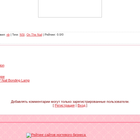
вил
:
nb
|
Теги
:
NSI
,
On The Nail
|
Рейтинг
:
0.0
/
0
ion
ope
 Nail Bonding Lamp
Добавлять комментарии могут только зарегистрированные пользователи.
[
Регистрация
|
Вход
]