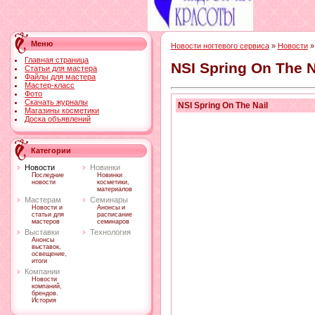
Меню
Новости ногтевого сервиса
»
Новости
»
Главная страница
NSI Spring On The N
Статьи для мастера
Файлы для мастера
Мастер-класс
Фото
Скачать журналы
NSI Spring On The Nail
Магазины косметики
Доска объявлений
Категории
Новости
Новинки
Последние
Новинки
новости
косметики,
материалов
Мастерам
Семинары
Новости и
Анонсы и
статьи для
расписание
мастеров
семинаров
Выставки
Технология
Анонсы
выставок,
освещение,
итоги
Компании
Новости
компаний,
брендов.
История