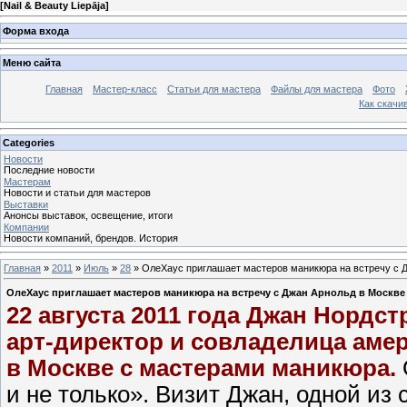
[
Nail & Beauty Liepāja
]
Форма входа
Меню сайта
Главная
Мастер-класс
Статьи для мастера
Файлы для мастера
Фото
Как скачив
Categories
Новости
Последние новости
Мастерам
Новости и статьи для мастеров
Выставки
Анонсы выставок, освещение, итоги
Компании
Новости компаний, брендов. История
Главная
»
2011
»
Июль
»
28
» ОлеХаус приглашает мастеров маникюра на встречу с 
ОлеХаус приглашает мастеров маникюра на встречу с Джан Арнольд в Москве
22 августа 2011 года Джан Нордст
арт-директор и совладелица аме
в Москве с мастерами маникюра.
и не только». Визит Джан, одной и