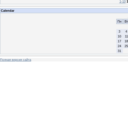
1-10
1
Calendar
Пн
Вт
3
4
10
11
17
18
24
25
31
Полная версия сайта