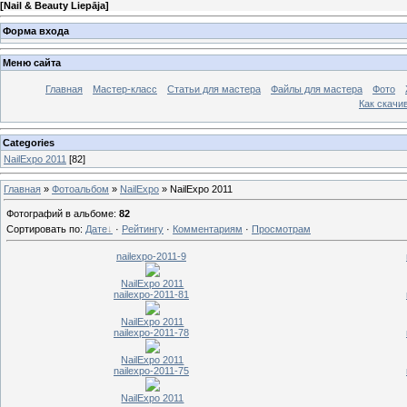
[
Nail & Beauty Liepāja
]
Форма входа
Меню сайта
Главная
Мастер-класс
Статьи для мастера
Файлы для мастера
Фото
Как скачив
Categories
NailExpo 2011
[82]
Главная
»
Фотоальбом
»
NailExpo
» NailExpo 2011
Фотографий в альбоме
:
82
Сортировать по
:
Дате
·
Рейтингу
·
Комментариям
·
Просмотрам
nailexpo-2011-9
NailExpo 2011
nailexpo-2011-81
NailExpo 2011
nailexpo-2011-78
NailExpo 2011
nailexpo-2011-75
NailExpo 2011