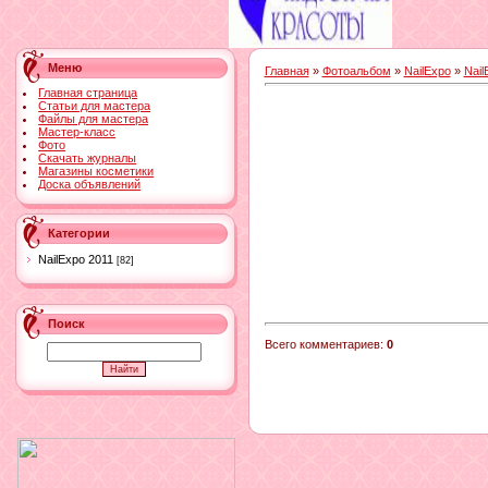
Меню
Главная
»
Фотоальбом
»
NailExpo
»
Nail
Главная страница
Статьи для мастера
Файлы для мастера
Мастер-класс
Фото
Скачать журналы
Магазины косметики
Доска объявлений
Категории
NailExpo 2011
[82]
Поиск
Всего комментариев
:
0