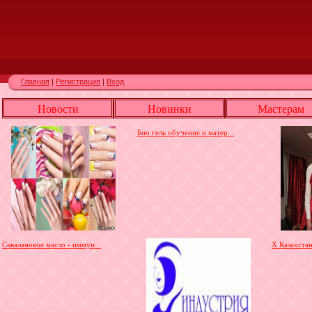
Главная
|
Регистрация
|
Вход
Новости
Новинки
Мастерам
Био гель обучение и матер...
Сквалановое масло - иммун...
X Казахста