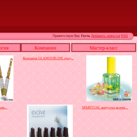
Приветствую Вас
Гость
Добавить новость
|
RSS
огия
Компании
Мастер-класс
Компания GLAMOURLINE пред...
ва...
SPARITUAL выпустил коллек...