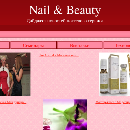
Nail & Beauty
Дайджест новостей ногтевого сервиса
Семинары
Выставки
Технол
Jan Arnold в Москве – при...
нская Междунаро...
Мастер-класс : Моделиро