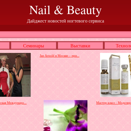
Nail & Beauty
Дайджест новостей ногтевого сервиса
Семинары
Выставки
Технол
Jan Arnold в Москве – при...
нская Междунаро...
Мастер-класс : Моделиро