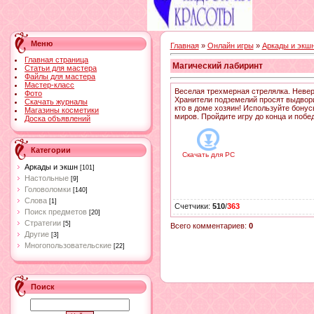
Меню
Главная
»
Онлайн игры
»
Аркады и экш
Главная страница
Магический лабиринт
Статьи для мастера
Файлы для мастера
Мастер-класс
Веселая трехмерная стрелялка. Невер
Фото
Хранители подземелий просят выдвори
Скачать журналы
кто в доме хозяин! Используйте бону
Магазины косметики
миров. Пройдите игру до конца и побед
Доска объявлений
Категории
Скачать для
PC
Аркады и экшн
[101]
Настольные
[9]
Головоломки
[140]
Слова
[1]
Счетчики
:
510
/
363
Поиск предметов
[20]
Стратегии
[5]
Всего комментариев
:
0
Другие
[3]
Многопользовательские
[22]
Поиск