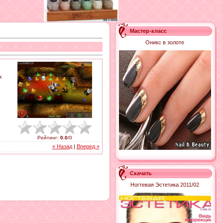
Мастер-класс
Оникс в золоте
х
Рейтинг
:
0.0
/
0
« Назад
|
Вперед »
Скачать
Ногтевая Эстетика 2011/02