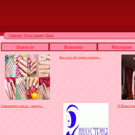
Главная
|
Регистрация
|
Вход
Новости
Новинки
Мастерам
Био гель обучение и матер...
Сквалановое масло - иммун...
X Казахста