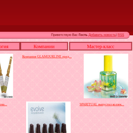
Приветствую Вас
Гость
Добавить новость
|
RSS
огия
Компании
Мастер-класс
Компания GLAMOURLINE пред...
ва...
SPARITUAL выпустил коллек...